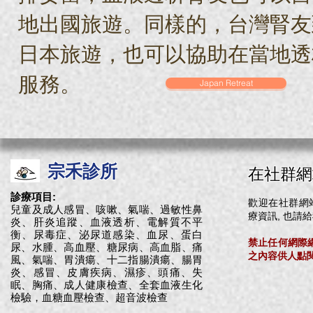
地出國旅遊。同樣的，台灣腎友
日本旅遊，也可以協助在當地透
服務。
Japan Retreat
宗禾
診所
在社群網
診療項目:
歡迎在社群網
兒童及成人感冒、咳嗽、氣喘、過敏性鼻
療資訊, 也請
炎、肝炎追蹤、血液透析、電解質不平
衡、尿毒症、泌尿道感染、血尿、蛋白
禁止任何網際
尿、水腫、高血壓、糖尿病、高血脂、痛
之內容供人點
風、氣喘、胃潰瘍、十二指腸潰瘍、腸胃
炎、感冒、皮膚疾病、濕疹、頭痛、失
眠、胸痛、成人健康檢查、全套血液生化
檢驗，血糖血壓檢查、超音波檢查