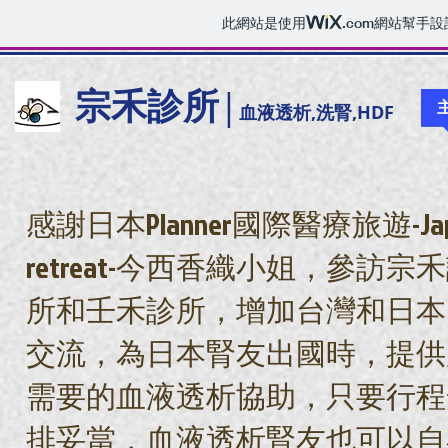
此網站是使用
.com
網站幫手設
​|
宗禾診所
血液透析,洗腎,HDF
感謝日本Planner國際醫療旅遊-Jap
retreat-今西香織小姐，參訪宗
所和壬禾診所，增加台灣和日本
交流，為日本腎友出國時，提供
需要的血液透析協助，只要行程
排妥當，血液透析腎友也可以自